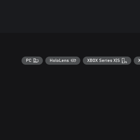
PC
HoloLens
XBOX Series X|S