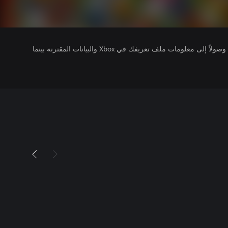
يتلقى ناشرو الألعاب التي تقوم بتشغيلها وصولاً إلى معلومات ملف تعريفك في Xbox والبيانات المقترنة بينما