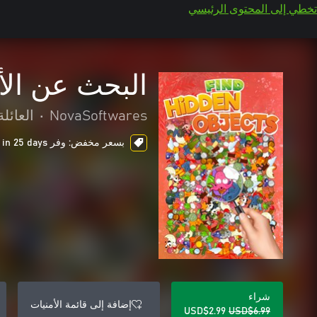
تخطي إلى المحتوى الرئيسي
البحث عن الأشياء 
NovaSoftwares
•
العائل
بسعر مخفض: وفر USD$4.00، ends in 25 days
شراء
إضافة إلى قائمة الأمنيات
USD$2.99
USD$6.99