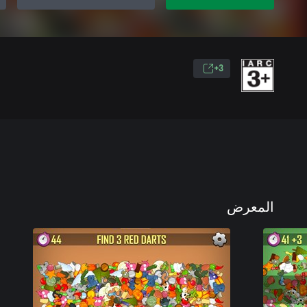
3+
المعرض