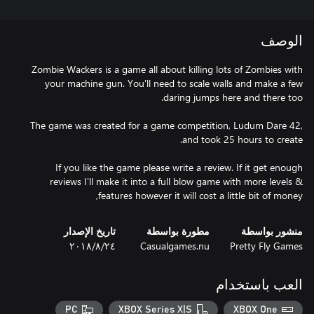
الوصف
Zombie Wackers is a game all about killing lots of Zombies with
your machine gun. You'll need to scale walls and make a few
The game was created for a game competition, Ludum Dare 42,
If you like the game please write a review. If it get enough
reviews I'll make it into a full blow game with more levels &
features however it will cost a little bit of money,
منشور بواسطة
مطورة بواسطة
تاريخ الإصدار
Pretty Fly Games
Casualgames.nu
٢٤‏/٨‏/٢٠١٨
العب باستخدام
PC
XBOX Series X|S
XBOX One