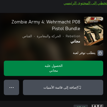
تخطي إلى المحتوى الرئيسي
Zombie Army 4: Wehrmacht P08
Pistol Bundle
Rebellion
•
الحركة والمغامرة
•
القناص
مجاني
يتطلب توفر لعبة
الحصول عليه
مجاني
إضافة إلى قائمة الأمنيات
● ● ●