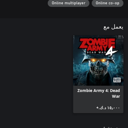
Online multiplayer
Online co-op
يعمل مع
Zombie Army 4: Dead
War
١٥٫٠٠٠ د.ك.‏+