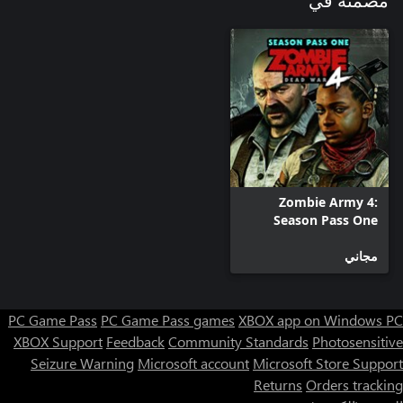
مضمنة في
Zombie Army 4:
Season Pass One
مجاني
PC Game Pass
PC Game Pass games
XBOX app on Windows PC
XBOX Support
Feedback
Community Standards
Photosensitive
Seizure Warning
Microsoft account
Microsoft Store Support
Returns
Orders tracking