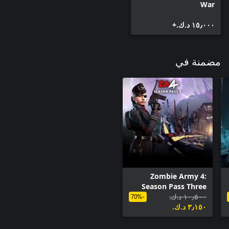
War
١٥٫٠٠٠ د.ك.‏+
مضمنة في
Zombie Army 4:
Season Pass Three
١٠٫٥٠٠ د.ك.‏
-70%
٣٫١٥٠ د.ك.‏