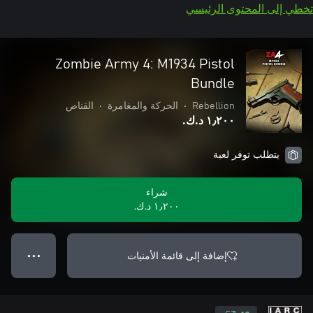
تخطي إلى المحتوى الرئيسي
Zombie Army 4: M1934 Pistol
Bundle
Rebellion
•
الحركة والمغامرة
•
القناص
١٫٢٠٠ د.ك.‏
يتطلب توفر لعبة
شراء
١٫٢٠٠ د.ك.‏
إضافة إلى قائمة الأمنيات
● ● ●