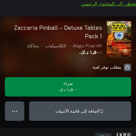
تخطي إلى المحتوى الرئيسي
Zaccaria Pinball - Deluxe Tables
Pack 1
Magic Pixel Kft.
•
الكلاسيكيات
•
محاكاة
١٫٥٠٠ د.ك.‏
يتطلب توفر لعبة
شراء
١٫٥٠٠ د.ك.‏
إضافة إلى قائمة الأمنيات
● ● ●