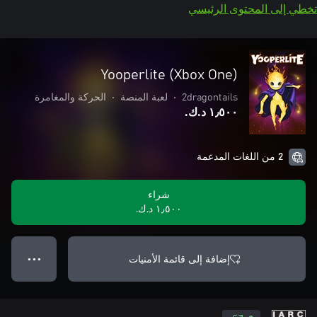
تخطي إلى المحتوى الرئيسي
Yooperlite (Xbox One)
2dragontails
•
لعبة المنصة
•
الحركة والمغامرة
١٫٥٠٠ د.ك.‏
2 من اللغات المدعمة
شراء
١٫٥٠٠ د.ك.‏
إضافة إلى قائمة الأمنيات
● ● ●