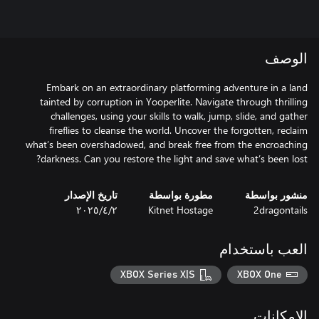
الوصف
Embark on an extraordinary platforming adventure in a land
tainted by corruption in Yooperlite. Navigate through thrilling
challenges, using your skills to walk, jump, slide, and gather
fireflies to cleanse the world. Uncover the forgotten, reclaim
what’s been overshadowed, and break free from the encroaching
darkness. Can you restore the light and save what’s been lost?
منشور بواسطة
مطورة بواسطة
تاريخ الإصدار
2dragontails
Kitnet Hostage
٢‏/٤‏/٢٠٢٥
العب باستخدام
XBOX Series X|S
XBOX One
الإمكانات