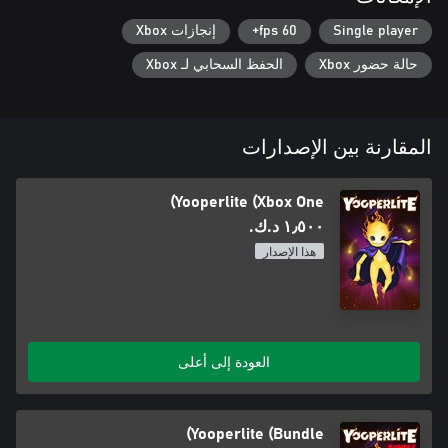
Single player
60 fps+
إنجازات Xbox
حالة حضور Xbox
الحفظ السحابي لـ Xbox
المقارنة بين الإصدارات
Yooperlite (Xbox One)
١٫٥٠٠ د.ك.‏
هذا الإصدار
العودة إلى أعلى
Yooperlite (Bundle)