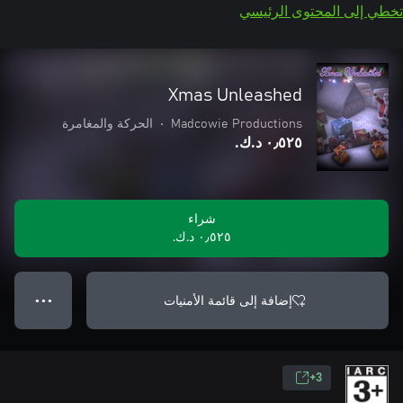
تخطي إلى المحتوى الرئيسي
Xmas Unleashed
Madcowie Productions
•
الحركة والمغامرة
٠٫٥٢٥ د.ك.‏
شراء
٠٫٥٢٥ د.ك.‏
إضافة إلى قائمة الأمنيات
● ● ●
3+