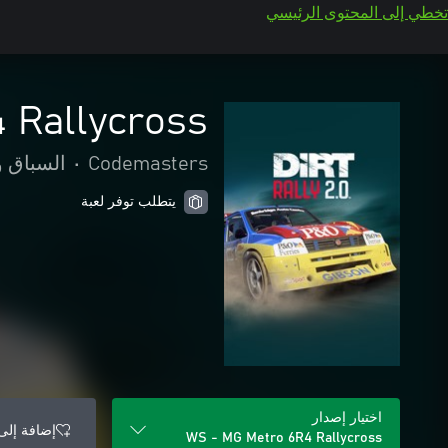
تخطي إلى المحتوى الرئيسي
 Rallycross
Codemasters
•
السباق و
يتطلب توفر لعبة
اختيار إصدار
إضافة إلى 
WS - MG Metro 6R4 Rallycross