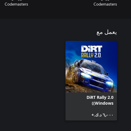
Codemasters
Codemasters
يعمل مع
DiRT Rally 2.0
(Windows)
٦٫٠٠٠ د.ك.‏+