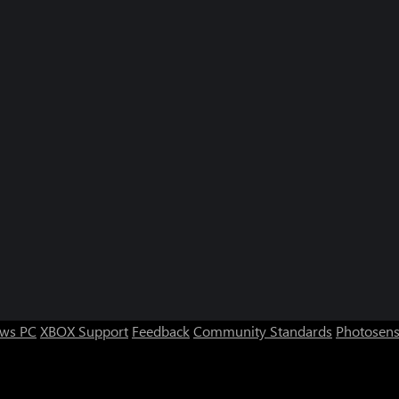
ws PC
XBOX Support
Feedback
Community Standards
Photosens