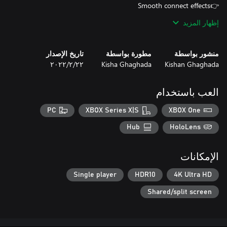
إظهار المزيد
*Are you stuck on a puzzle? Use a hint to reveal a letter in the
منشور بواسطة
مطورة بواسطة
تاريخ الإصدار
Kishan Ghaghada
Kisha Ghaghada
٢٢‏/٢‏/٢٠٢٢
العب باستخدام
Hope You enjoy game and rate us.
PC
XBOX Series X|S
XBOX One
Hub
HoloLens
الإمكانات
Single player
HDR10
4K Ultra HD
Shared/split screen