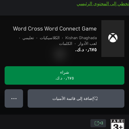
تخطي إلى المحتوى الرئيسي
Word Cross Word Connect Game
Kishan Ghaghada
•
الكلاسيكيات
•
تعليمي
•
لعب الأدوار
•
الكلمات
٠٫٦٧٥ د.ك.‏
شراء
٠٫٦٧٥ د.ك.‏
إضافة إلى قائمة الأمنيات
● ● ●
3+