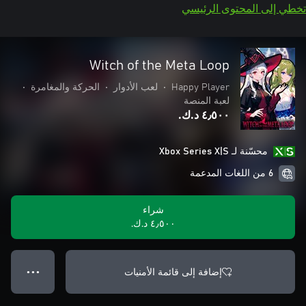
تخطي إلى المحتوى الرئيسي
Witch of the Meta Loop
Happy Player
•
لعب الأدوار
•
الحركة والمغامرة
•
لعبة المنصة
٤٫٥٠٠ د.ك.‏
محسّنة لـ Xbox Series X|S
6 من اللغات المدعمة
شراء
٤٫٥٠٠ د.ك.‏
إضافة إلى قائمة الأمنيات
● ● ●