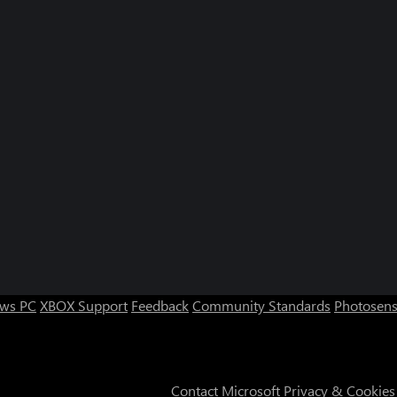
ws PC
XBOX Support
Feedback
Community Standards
Photosens
Contact Microsoft
Privacy & Cookies