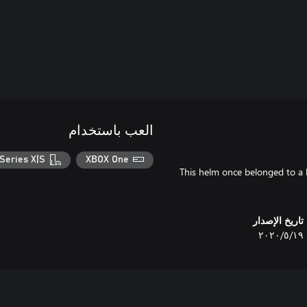
العب باستخدام
Series X|S
XBOX One
This helm once belonged to a 
تاريخ الإصدار
١٩‏/٥‏/٢٠٢٠