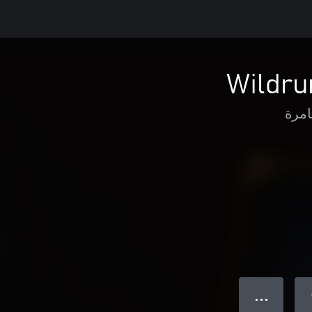
Wildru
امرة
● ● ●