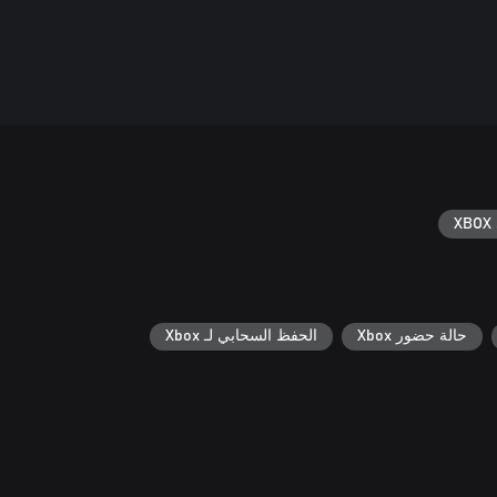
XBOX 
حالة حضور Xbox
الحفظ السحابي لـ Xbox