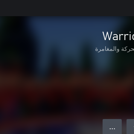
Warri
حركة والمغامرة
● ● ●