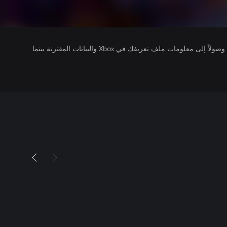
يتلقى ناشرو الألعاب التي تقوم بتشغيلها وصولاً إلى معلومات ملف تعريفك في Xbox والبيانات المقترنة بينما