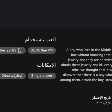
العب باستخدام
A boy who lives in the Middle
Series X|S
XBOX One
box without knowing that t
jewelry and they are enemie
obtain these jewelry and kill ev
الإمكانات
tribe, we thought that it
discover that there is a boy who
Single player
إنجازات Xbox
among them, attack the boy, steal 
تاريخ الإصدار
٥‏/٣‏/٢٠٢١