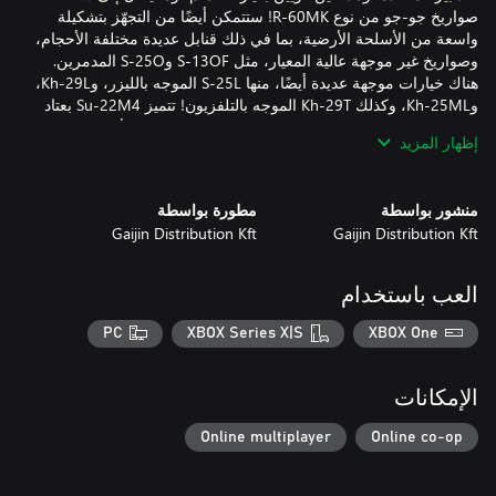
صواريخ جو-جو من نوع R-60MK! ستتمكن أيضًا من التجهّز بتشكيلة
واسعة من الأسلحة الأرضية، بما في ذلك قنابل عديدة مختلفة الأحجام،
وصواريخ غير موجهة عالية المعيار، مثل S-13OF وS-25O المدمرين.
هناك خيارات موجهة عديدة أيضًا، منها S-25L الموجه بالليزر، وKh-29L،
وKh-25ML، وكذلك Kh-29T الموجه بالتلفزيون! تتميز Su-22M4 بعتاد
قابل للتخصيص بالكامل، وهذا يسمح لك بتجهيز تشكيلة الأسلحة
إظهار المزيد
بفضل تشكيلة واسعة من الأسلحة وحاسوب باليستي، ستتكمن من
منشور بواسطة
مطورة بواسطة
Gaijin Distribution Kft
Gaijin Distribution Kft
Golden Eagle هي عملة داخل اللعبة ويمكن إنفاقها على حساب
Premium والمحتوى الإضافي الآخر: آلات متميزة وتطوير أسرع للطاقم
العب باستخدام
وأماكن إضافية في حظيرة للطائرات وطائرات احتياطية. ويمكن أيضًا
PC
XBOX Series X|S
XBOX One
من خلال حساب Premium (القابل للشراء داخل اللعبة مقابل عملة
Golden Eagle)، ستربح المزيد من نقاط البحث (RP) وعملات Silver
الإمكانات
Lion أثناء كل معركة خلال عدد معين من الأيام.
Online multiplayer
Online co-op