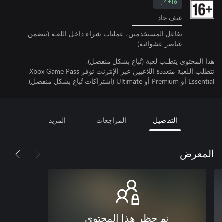
16+
عنف حاد
تفاعل المستخدمين، عمليات شراء داخل اللعبة (تتضمن
عناصر عشوائية)
هذا المحتوى يتطلب لعبة (تُباع بشكل منفصل).
تتطلب اللعبة متعددة اللاعبين عبر الإنترنت توفر Xbox Game Pass
Essential أو Premium أو Ultimate (اشتراكات تُباع بشكل منفصل).
التفاصيل
المراجعات
المزيد
المعرض
تم حظر هذا المحتوى