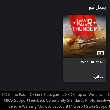
يعمل مع
War Thunder
مجاني+
PC Game Pass
PC Game Pass games
XBOX app on Windows PC
XBOX Support
Feedback
Community Standards
Photosensitive
Seizure Warning
Microsoft account
Microsoft Store Support