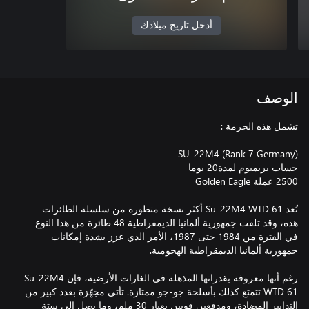
أدخل تاريخ ميلادك
الوصف
تُعد Su-22M4 WTD 61 أكثر نسخة متطورة من سلسلة الطائرات
هذه، وقد تلقت جمهورية ألمانيا الديمقراطية 48 طائرة من هذا النوع
في الفترة من 1984 حتى 1987، الأمر الذي عزز بشدة إمكانات
رغم أنها معروفة بقدراتها المذهلة في الغارات الأرضية، فإن Su-22M4
WTD 61 تتمتع كذلك بأسلحة جو-جو ممتازة. تأتي مجهّزة بعدد كبير من
التدابير المضادة، ومدفعين قويين بعيار 30 ملم، وما يصل إلى ستة