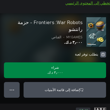
تخطي إلى المحتوى الرئيسي
War Robots:‏ Frontiers - حزمة
رانتشو
MY.GAMES
•
القناص
٣٫٠٠٠ د.ك.‏
يتطلب توفر لعبة
شراء
٣٫٠٠٠ د.ك.‏
إضافة إلى قائمة الأمنيات
● ● ●