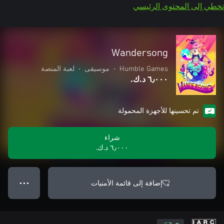
تخطي إلى المحتوى الرئيسي
Wandersong
Humble Games
•
موسيقى
•
لعبة المنصة
٦٫٠٠٠ د.ك.‏
تم تحسينها للأجهزة المحمولة
شراء
٦٫٠٠٠ د.ك.‏
إضافة إلى قائمة الأمنيات
● ● ●