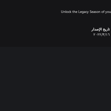
Unlock the Legacy Season of your
تاريخ الإصدار
١٦‏/٣‏/٢٠٢٢