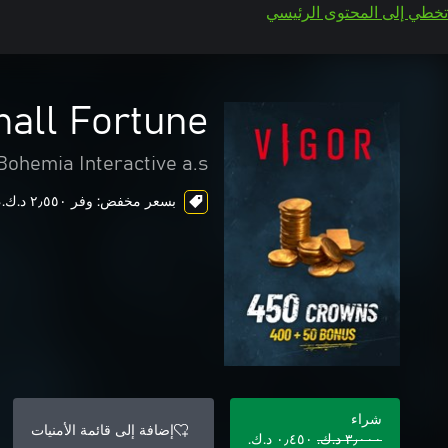
تخطي إلى المحتوى الرئيسي
mall Fortune
Bohemia Interactive a.s.
بسعر مخفض: وفر ٢٫٥٥٠ د.ك.‏، ends in 3 days
شراء
إضافة إلى قائمة الأمنيات
٣٫٠٠٠ د.ك.‏
٠٫٤٥٠ د.ك.‏