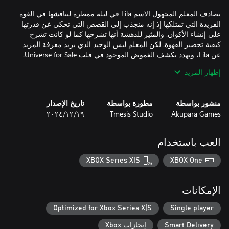
يصادف المعلم المجهول الاسم Lila في ليلة ممطرة ليناقشها في القوة
الفريدة التي تمتلكها إذ إنه منجذب إلى القصص التي تحكي عن قدرتها
على إنشاء الأكوان. والمثير للدهشة أنها تشرحها كما لو كانت تشرح
كيفية تحضير القهوة. لكن المعلم ليس الوحيد الذي يريد معرفة المزيد
إظهار المزيد
عليك اختيار فنجان إذن، وابحث عن بعض المكونات، وستتولى Lila
إنشاء كون وفقًا لمواصفاتك الخاصة. والسؤال الوحيد هو: هل ستشتري؟
منشور بواسطة
مطورة بواسطة
تاريخ الإصدار
Akupara Games
Tmesis Studio
١٩‏/١٢‏/٢٠٢٤
العب باستخدام
XBOX Series X|S
XBOX One
الإمكانات
Optimized for Xbox Series X|S
Single player
Smart Delivery
إنجازات Xbox