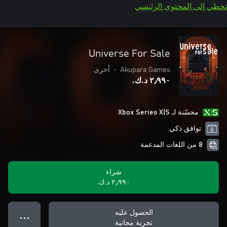
تخطي إلى المحتوى الرئيسي
Universe For Sale
Akupara Games
•
أخرى
٢٫٩٩٠ د.ك.‏
محسّنة لـ Xbox Series X|S
توافق ذكي
8 من اللغات المدعمة
شراء
٢٫٩٩٠ د.ك.‏
الحصول عليه
● ● ●
تجربة مجانية