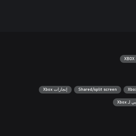
XBOX 
Shared/split screen
إنجازات Xbox
ـ Xbox