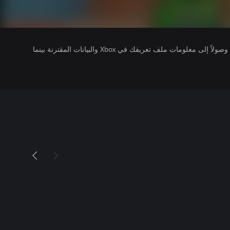
يتلقى ناشرو الألعاب التي تقوم بتشغيلها وصولاً إلى معلومات ملف تعريفك في Xbox والبيانات المقترنة بينما