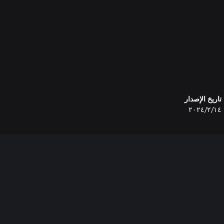
تاريخ الإصدار
١٤‏/٢‏/٢٠٢٤