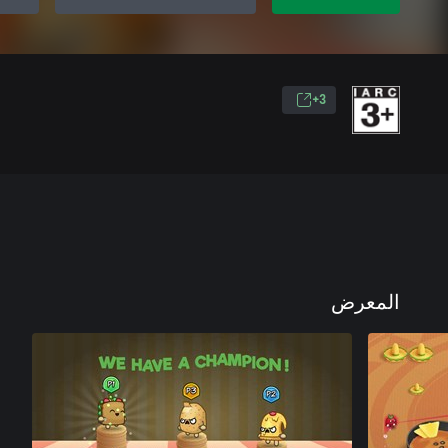
3+
المعرض