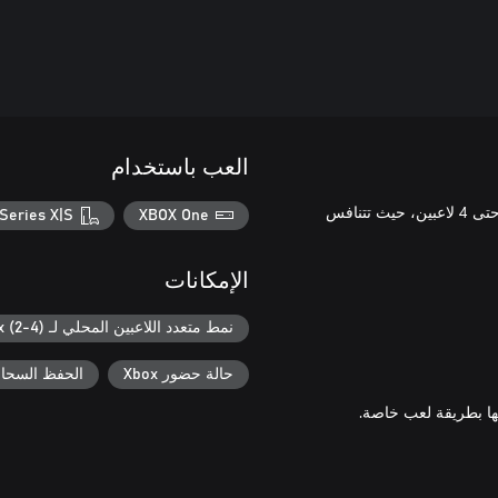
العب باستخدام
Ultra Foodmess Deluxe هي لعبة حفلات تنافسية يمكن أن يشترك بها حتى 4 لاعبين، حيث تتنافس
Series X|S
XBOX One
الإمكانات
نمط متعدد اللاعبين المحلي لـ Xbox (2-4)
حالة حضور Xbox
الحفظ السحابي ل