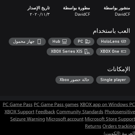
منشور بواسطة
مطورة بواسطة
تاريخ الإصدار
DavidCF
DavidCF
٣‏/١١‏/٢٠٢٠
العب باستخدام
HoloLens
PC
Hub
جهاز محمول
XBOX Series X|S
XBOX One
الإمكانات
Single player
حالة حضور Xbox
PC Game Pass
PC Game Pass games
XBOX app on Windows PC
XBOX Support
Feedback
Community Standards
Photosensitive
Seizure Warning
Microsoft account
Microsoft Store Support
Returns
Orders tracking
العربية (الكويت)