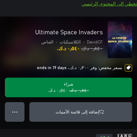
تخطي إلى المحتوى الرئيسي
Ultimate Space Invaders
DavidCF
•
الكلاسيكيات
•
القناص
٠٫٨٤٠ د.ك.‏
٠٫٥٤٠ د.ك.‏
بسعر مخفض: وفر ٠٫٣٠٠ د.ك.‏، ends in 19 days
شراء
٠٫٨٤٠ د.ك.‏
٠٫٥٤٠ د.ك.‏
إضافة إلى قائمة الأمنيات
● ● ●