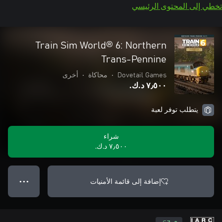
تخطي إلى المحتوى الرئيسي
Train Sim World® 6: Northern
Trans-Pennine
Dovetail Games
•
محاكاة
•
أخرى
٧٫٥٠٠ د.ك.‏
يتطلب توفر لعبة
شراء
٧٫٥٠٠ د.ك.‏
إضافة إلى قائمة الأمنيات
● ● ●