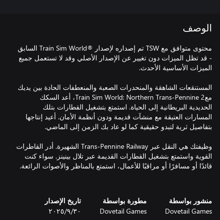
الوصف
محتوى متوافق مع TSW تم إصداره لإصدار ®Train Sim World السابق
- قد تظل الميزات دون تغيير عن الإصدار الأصلي وقد لا تستعمل جميع
المستنقعات الشاهقة والمنحدرات الصعبة والمنعطفات الحادة بين يديك
مع2 Train Sim World: Northern Trans-Pennine، أعد السكك
الحديدية البريطانية إلى الحياة. استمتع بتشغيل القطارات بتلك
المسارات العتيقة مع منشآت قديمة ودون أنظمة الأمان. أعيد إنتاجها
وظيفتك هي النقل عبر Trans-Pennine Railway الشهيرة. أدر القاطرات
القوية واستمتع بتشغيل القطارات القديمة عبر تلال بينينز. سواء كنت
منشور بواسطة
مطورة بواسطة
تاريخ الإصدار
Dovetail Games
Dovetail Games
٣٠‏/٩‏/٢٠٢٥