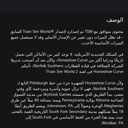
الوصف
محتوى متوافق مع TSW تم إصداره لإصدار ®Train Sim World السابق
- قد تظل الميزات دون تغيير عن الإصدار الأصلي وقد لا تستعمل جميع
في السكك الحديدية الأمريكية، لا توجد كثير من الأماكن التي تحمل
تاريخًا ودراما أكثر من Horseshoe Curve، والآن بعد أن أصبحت تديرها
الشركة العملاقة في قيادة القطارات Norfolk Southern، تأتيكم
ولأن Horseshoe Curve الشهيرة جزء من خط Pittsburgh التابع لـ
Norfolk Southern، فهي لا تزال حيوية وآسرة ومزدحمة كأي وقتٍ
مضى. يبدأ الطريق الذي صممته Skyhook Games من مدينة التسوق
الصاخبة Altoona بولاية Pennsylvania ويمتد مسافة 40 ميلاً عبر طرق
Alleghenies الوعرة وصولاً إلى Johnstown, PA. ويضم الطريق أيضًا
18 ميلاً تشكلهم مدينة South Fork Secondary التاريخية الغنية بالفحم،
حيث يمتد هذا الجزء من الخط الأساسي في South Fork إلى