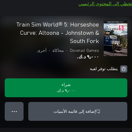
تخطي إلى المحتوى الرئيسي
Train Sim World® 5: Horseshoe
Curve: Altoona - Johnstown &
South Fork
Dovetail Games
•
محاكاة
•
أخرى
٩٫٠٠٠ د.ك.‏
يتطلب توفر لعبة
شراء
٩٫٠٠٠ د.ك.‏
إضافة إلى قائمة الأمنيات
● ● ●