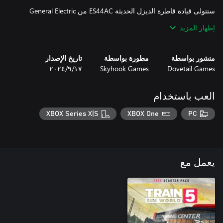
ستتولى قيادة قاطرة الديزل الحديثة ES44AC من General Electric
التي تنتمي إلى Norfolk Southern، كما ستعمل على متن قاطرة
إظهار المزيد
Norfolk Southern المهيبة EMD GP38-2 لتخوض صراعًا مع جبال
Alleghenies وتتمكن من نقل حمولات متنوعة تضم الشحنات متعددة
الوسائط والفحم والبضائع والسيارات والنفط وغير ذلك المزيد.
منشور بواسطة
مطورة بواسطة
تاريخ الإصدار
Dovetail Games
Skyhook Games
١٧‏/٩‏/٢٠٢٤
العب باستخدام
XBOX Series X|S
XBOX One
PC
يعمل مع