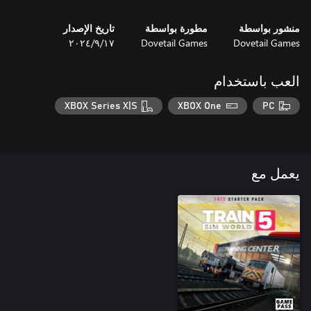
منشور بواسطة
مطورة بواسطة
تاريخ الإصدار
Dovetail Games
Dovetail Games
١٧‏/٩‏/٢٠٢٤
العب باستخدام
XBOX Series X|S
XBOX One
PC
يعمل مع