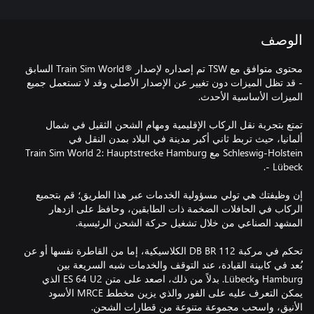
الوصف
محتوى متوافق مع TSW تم إصداره لإصدار ®Train Sim World السابق
- قد تظل الميزات دون تغيير عن الإصدار الأصلي وقد لا تستعمل جميع
تمتع بتجربة نقل الركاب الإقليمية ومهام الشحن الثقيل في شمال
ألمانيا، حيث تربط ثاني أكبر مدينة في البلاد بمدن النقل في
Schleswig-Holstein مع Train Sim World 2: Hauptstrecke Hamburg
إن وظيفتك هي تولي مسؤولية الخدمات عبر هذا الطريق؛ قم بتجميع
الركاب في الحافلات الضخمة ذات الطابقين، وحافظ على ازدهار
تحكم في مركبة DB BR 112 الكلاسيكية، إما من القاطرة نفسها أو عن
بُعد في كابينة القيادة، عند التوقف والخدمات شبه السريعة بين
Hamburg وLübeck. بدلاً من ذلك، اصعد على متن ES 64 U2 الذي
يمكن التعرف عليه على الفور والذي يزين مخطط MRCE الأسود
الأنيق، واسحب مجموعة متنوعة من قطارات الشحن.