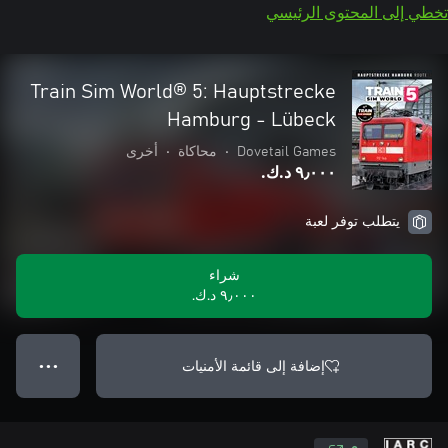
تخطي إلى المحتوى الرئيسي
Train Sim World® 5: Hauptstrecke
Hamburg - Lübeck
Dovetail Games
•
محاكاة
•
أخرى
٩٫٠٠٠ د.ك.‏
يتطلب توفر لعبة
شراء
٩٫٠٠٠ د.ك.‏
إضافة إلى قائمة الأمنيات
● ● ●