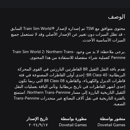
الوصف
محتوى متوافق مع TSW تم إصداره لإصدار ®Train Sim World السابق
- قد تظل الميزات دون تغيير عن الإصدار الأصلي وقد لا تستعمل جميع
.يرجى ملاحظة: لا بد من وجود Train Sim World 2: Northern Trans-
تقدم باقة النقل الثقيل BR القاطرتين البارزتين في القوى المحركة
البريطانية: BR Class 40؛ إحدى أولى القاطرات المصنوعة في فئة
قاطرات الديزل والكهرباء، والقاطرة BR Class 08 التي ربما تكون
إحدى أشهر القاطرات في تاريخ بريطانيا. وتأتي الباقة بعمليات النقل
الثقيل التاريخية البارزة إلى مسار Northern Trans-Pennine. استمتع
بالفترة التاريخية في نقل آلاف البضائع عبر منحدرات Trans-Pennine
الصعبة.
منشور بواسطة
مطورة بواسطة
تاريخ الإصدار
Dovetail Games
Dovetail Games
١٧‏/٩‏/٢٠٢٤