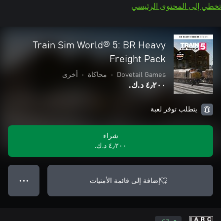
تخطي إلى المحتوى الرئيسي
Train Sim World® 5: BR Heavy
Freight Pack
Dovetail Games
•
محاكاة
•
أخرى
٤٫٢٠٠ د.ك.‏
يتطلب توفر لعبة
شراء
٤٫٢٠٠ د.ك.‏
إضافة إلى قائمة الأمنيات
● ● ●