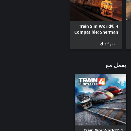
Train Sim World® 4
Compatible: Sherman
Hill: Cheyenne -
٩٫٠٠٠ د.ك.‏
Laramie
يعمل مع
Train Sim World® 4