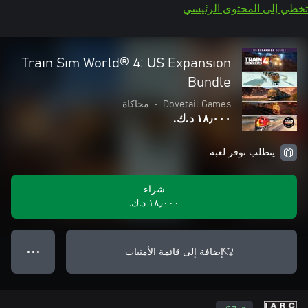
تخطي إلى المحتوى الرئيسي
Train Sim World® 4: US Expansion
Bundle
Dovetail Games
•
محاكاة
١٨٫٠٠٠ د.ك.‏
يتطلب توفر لعبة
شراء
١٨٫٠٠٠ د.ك.‏
إضافة إلى قائمة الأمنيات
● ● ●