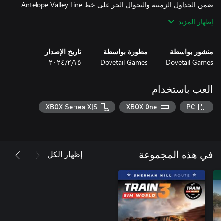
ضمن الجداول الزمنية والتجوال الحر على خط Antelope Valley Line
في لعبة Train Sim World 4.
إظهار المزيد
منشور بواسطة
مطورة بواسطة
تاريخ الإصدار
Dovetail Games
Dovetail Games
١٥‏/٢‏/٢٠٢٤
العب باستخدام
XBOX Series X|S
XBOX One
PC
إظهار الكل
في هذه المجموعة