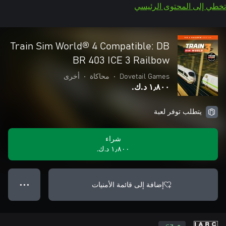
تخطي إلى المحتوى الرئيسي
Train Sim World® 4 Compatible: DB
BR 403 ICE 3 Railbow
Dovetail Games
•
محاكاة
•
أخرى
١٫٨٠٠ د.ك.‏
يتطلب توفر لعبة
شراء
١٫٨٠٠ د.ك.‏
إضافة إلى قائمة الأمنيات
● ● ●