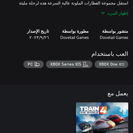
استقل مجموعة القطارات الملونة عالية السرعة هذه لرحلة مليئة
بالفخر والحب بين Kassel وWürzburg، أو انطلق في مجموعة من
إظهار المزيد
الرحلات الجديدة عبر ألمانيا باستخدام Scenario Planner. انتبه إلى
قطار ICE 1 الخارق للمناخ هو الآخر!
منشور بواسطة
مطورة بواسطة
تاريخ الإصدار
Dovetail Games
Dovetail Games
٢٦‏/٩‏/٢٠٢٣
العب باستخدام
PC
XBOX Series X|S
XBOX One
يعمل مع