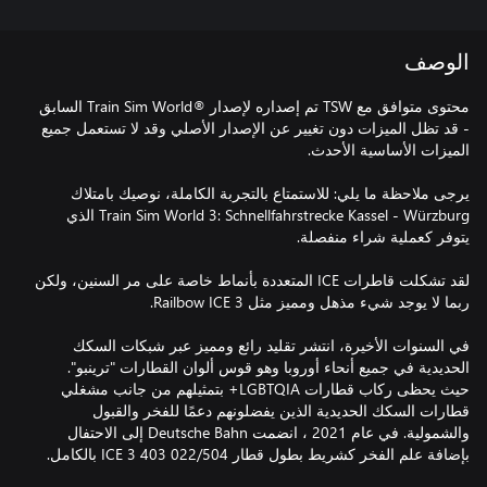
الوصف
محتوى متوافق مع TSW تم إصداره لإصدار ®Train Sim World السابق
- قد تظل الميزات دون تغيير عن الإصدار الأصلي وقد لا تستعمل جميع
يرجى ملاحظة ما يلي: للاستمتاع بالتجربة الكاملة، نوصيك بامتلاك
Train Sim World 3: Schnellfahrstrecke Kassel - Würzburg الذي
لقد تشكلت قاطرات ICE المتعددة بأنماط خاصة على مر السنين، ولكن
في السنوات الأخيرة، انتشر تقليد رائع ومميز عبر شبكات السكك
الحديدية في جميع أنحاء أوروبا وهو قوس ألوان القطارات "ترينبو".
حيث يحظى ركاب قطارات LGBTQIA+ بتمثيلهم من جانب مشغلي
قطارات السكك الحديدية الذين يفضلونهم دعمًا للفخر والقبول
والشمولية. في عام 2021 ، انضمت Deutsche Bahn إلى الاحتفال