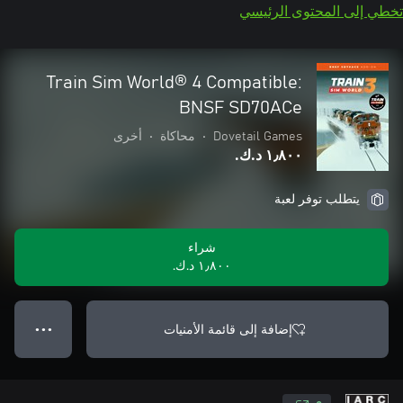
تخطي إلى المحتوى الرئيسي
Train Sim World® 4 Compatible:
BNSF SD70ACe
Dovetail Games
•
محاكاة
•
أخرى
١٫٨٠٠ د.ك.‏
يتطلب توفر لعبة
شراء
١٫٨٠٠ د.ك.‏
إضافة إلى قائمة الأمنيات
● ● ●