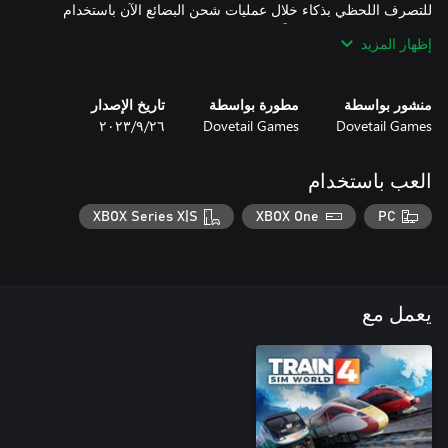
للتصرف اللحظي بذكاء خلال عمليات شحن البضائع الآن باستخدام
العوارض المركزية في السَّحب، وانقل شحن الحاويات على عجلات،
إظهار المزيد
باستخدام سيارات مقطورات الشحن الكلاسيكية المسطحة.
منشور بواسطة
مطورة بواسطة
تاريخ الإصدار
Dovetail Games
Dovetail Games
٢٦‏/٩‏/٢٠٢٣
العب باستخدام
XBOX Series X|S
XBOX One
PC
يعمل مع