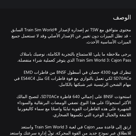
الوصف
محتوى متوافق مع TSW تم إصداره لإصدار ®Train Sim World السابق
- قد تظل الميزات دون تغيير عن الإصدار الأصلي وقد لا تستعمل جميع
يرجى ملاحظة ما يلي: للاستمتاع بالتجربة الكاملة، نوصيك بامتلاك
تنظرك قوة 4300 حصان في أسطول BNSF من قاطرات EMD
SD70ACe لكي تعمل بالتوازي مع قوة قاطرات GE مثل ES44C4 في
استحوذت BNSF على إجمالي 640 قاطرة SD70ACe، لتصبح المالك
الأكثر استحواذًا على هذا النوع. تضفي الومضات البرتقالية والسوداء
الشهيرة على هذه القاطرات القوية تباينًا واضحًا مع سماء كاليفورنيا
ارتق إلى قاعدة ممر Cajon في لعبة Train Sim World 3 واستعد
للانطلاق عبر نموذج جديد من القوة المحركة. تولّ إدارة سرعتك واستعد