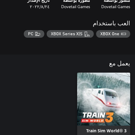
منشور بواسطة
مطورة بواسطة
تاريخ الإصدار
Dovetail Games
Dovetail Games
٢٤‏/٨‏/٢٠٢٢
العب باستخدام
PC
XBOX Series X|S
XBOX One
يعمل مع
Train Sim World® 3