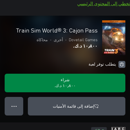
تخطي إلى المحتوى الرئيسي
Train Sim World® 3: Cajon Pass
Dovetail Games
•
أخرى
•
محاكاة
١٠٫٨٠٠ د.ك.‏
يتطلب توفر لعبة
شراء
١٠٫٨٠٠ د.ك.‏
إضافة إلى قائمة الأمنيات
● ● ●