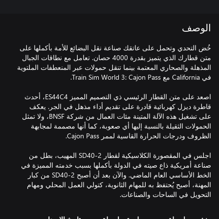
الوصف
خُض التحدي وتحمل على عاتقك صناعة نقل البضائع للأمة بأكملها على
متن قطارك الذي يتميز بقدرة 4000 حصان. تعامل مع نطاقات الجبال
المذهلة والصحاري المعتمة بينما تنقل حمولات عبر المنعطفات الملتوية
اصعد على متن القطار الرئيسي ذي التصميم المميز ES44C4، أحدث
قاطرة ديزل كهربائية قادرة على تقديم أداء مذهل في الجر. يعكف
على تشغيل هذه الآلة المتينة مئات العمال من شركة BNSF، ولا تمثل
الحمولات الثقيلة بالنسبة إليها أي صعوبة، كما أنها مصممة لمجابهة
اجلس في المقصورة الكلاسيكية لقطار SD40-2 المهيب، بطل من
صناعة أمريكية ذاع صيته في الدولة بأكملها بسبب خدمته المميزة في
الخط الأساسي العام الماضي. والآن بعد أن أصبح SD40-2 من كبار
المهنة، أصبح يُحتفظ به للمهام الثانوية، كتولي العمل المحلي ومهام
التحويل في الساحات والصناعات.