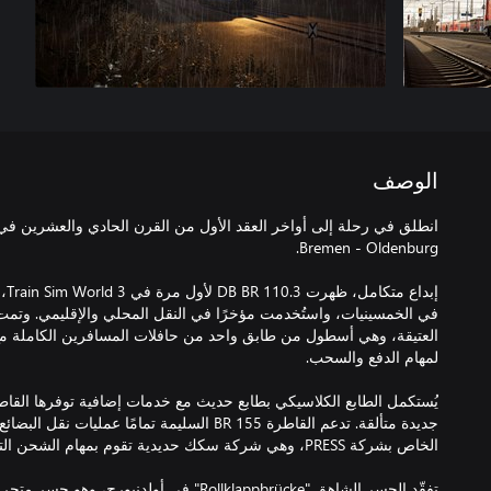
الوصف
إبد
جديدة متألقة. تدعم القاطرة BR 155 السليمة تمامًا ع
تفقّد الجسر الشاهق "Rollklappbrücke" في أولدنب