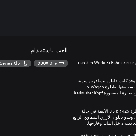
العب باستخدام
انطلق في رحلة إلى أواخر العقد الأول من القرن الحادي والعشرين في Train Sim World 3: Bahnstrecke
Series X|S
XBOX One
اع متكامل، ظهرت DB BR 110.3 لأول مرة في Train Sim World 3، وقد كانت قاطرة مسافرين سريعة
في الخمسينيات، واستُخدمت مؤخرًا في النقل المحلي والإقليمي. وتمت مطابقتها بقاطرة n-Wagen
العتيقة، وهي أسطول من طابق واحد من حافلات المسافرين الكاملة مع سيارة المقصورة Karlsruher Kopf
يُستكمل الطابع الكلاسيكي بطابع حديث مع خدمات إضافية توفرها القاطرة DB BR 425 الأنيقة في حالة
مليات نقل البضائع، وتبدو باللون الأزرق السماوي الرائع
ورج، وهو جسر متحرك يعبر نهر هانت، ويرتفع وينخفض