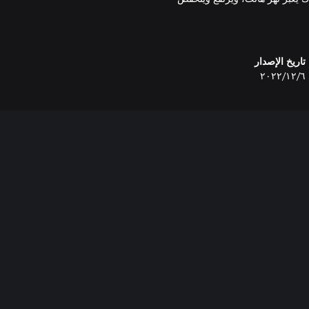
تاريخ الإصدار
٦‏/١٢‏/٢٠٢٢