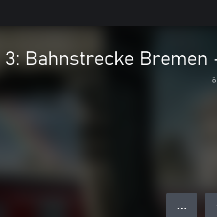
 3: Bahnstrecke Bremen 
ة
● ● ●