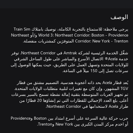
الوصف
يرجى ملاحظة: للاستمتاع بالتجربة الكاملة، نوصيك بامتلاك Train Sim
World 3: Northeast Corridor: Boston - Providence و/أو Northeast
شغِّل الخدمة الرئيسية لشركة Amtrak في Northeast Corridor. توفر
خدمة Acela® الاتصال الأسرع والمباشر على طول الساحل الشرقي
للولايات المتحدة وتسهل العمل على الطريق، حيث يمكنها الوصول إلى
يُعد قطار Acela بحد ذاته أعجوبة هندسية. التصميم مشتق من قطار
TGV المشهور، وإن كان مع تغييرات لتلبية متطلبات الولايات المتحدة.
تم تجهيز العربات المتوسطة بتقنية إمالة نشطة تسمح بالسير بسرعات
أعلى. بلغ العدد الإجمالي للقطارات التي تم إنشاؤها 20 قطارًا من
جرب حركة عالية السرعة على أسرع امتداد بين Boston وProvidence
أو اخدم مركز المدن الكبرى بين New York وTrenton.