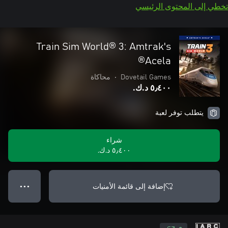
تخطي إلى المحتوى الرئيسي
Train Sim World® 3: Amtrak's
Acela®
Dovetail Games
•
محاكاة
٥٫٤٠٠ د.ك.‏
يتطلب توفر لعبة
شراء
٥٫٤٠٠ د.ك.‏
إضافة إلى قائمة الأمنيات
● ● ●