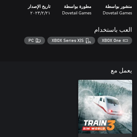
منشور بواسطة
مطورة بواسطة
تاريخ الإصدار
Dovetail Games
Dovetail Games
٢١‏/٢‏/٢٠٢٣
العب باستخدام
PC
XBOX Series X|S
XBOX One
يعمل مع