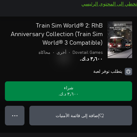
تخطي إلى المحتوى الرئيسي
Train Sim World® 2: RhB
Anniversary Collection (Train Sim
World® 3 Compatible)
Dovetail Games
•
أخرى
•
محاكاة
٣٫٦٠٠ د.ك.‏
يتطلب توفر لعبة
شراء
٣٫٦٠٠ د.ك.‏
إضافة إلى قائمة الأمنيات
● ● ●