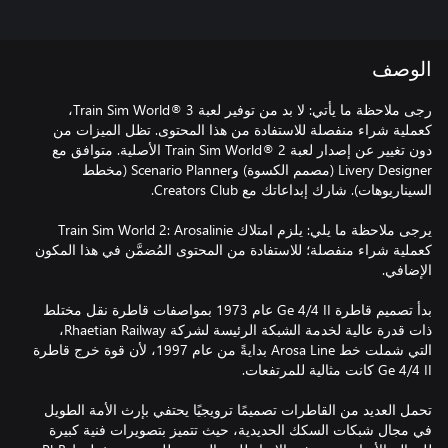
الوصف
ُرجى ملاحظة ما يأتي: لا بد من توفير لعبة Train Sim World® 3،
كعملية شراء منفصلة للاستفادة من هذا المحتوى. تظل الميزات من
دون تغيير عن إصدار لعبة Train Sim World® 2 الأصلية. متوافق مع
Livery Designer (مصمم الكسوة) وScenario Planner (مخطط
يرجى ملاحظة ما يلي: يلزم امتلاك Train Sim World 2: Arosalinie
كعملية شراء منفصلة؛ للاستفادة من المحتوى المُضمَّن في هذا المكون
بدأ تصميم قاطرة Ge 4/4 II عام 1973 بمواصفات قاطرة نقل مختلط
ذات قدرة عالية لخدمة الشبكة الرئيسة لشركة Rhaetian Railway،
التي شملت خط Arosa Line بدايةً من عام 1997، لأن قوة خرج قاطرة
تحمل العديد من القاطرات تصميمًا ترويجيًا يحتفي بإرث الأمة الطويل
في مجال شبكات السكك الحديدية، حيث تتميز بتصويرات فنية كبيرة