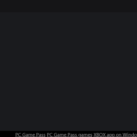
PC Game Pass
PC Game Pass games
XBOX app on Windo