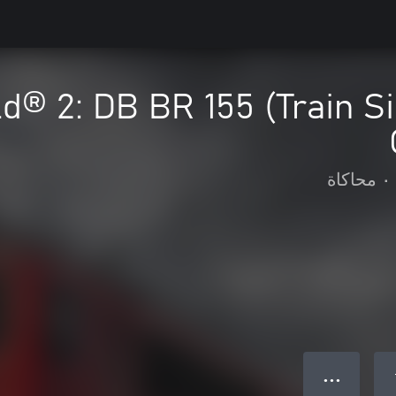
ld® 2: DB BR 155 (Train 
•
محاكاة
● ● ●