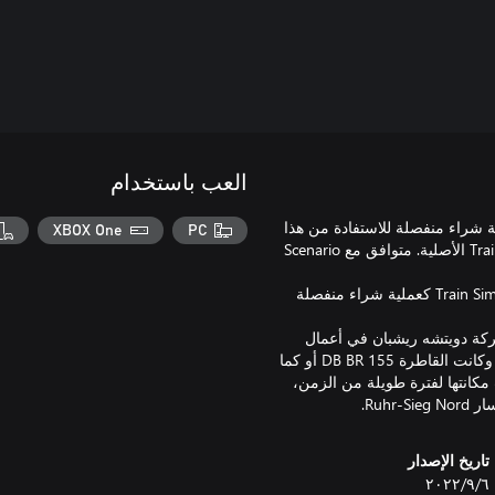
العب باستخدام
تي: لا بد من توفير لعبة Train Sim World® 3، كعملية شراء منفصلة للاستفادة من هذا
XBOX One
PC
المحتوى. تظل الميزات من دون تغيير عن إصدار لعبة Train Sim World® 2 الأصلية. متوافق مع Scenario
يرجى ملاحظة ما يأتي: لا بد من توفير لعبة Train Sim World 2: Ruhr-Sieg Nord كعملية شراء منفصلة
ركة دويتشه ريشبان في أعمال
التنقل المتنوعة، لا سيما في شبكات نقل الركاب في جميع أنحاء ألمانيا. وكانت القاطرة DB BR 155 أو كما
مكانتها لفترة طويلة من الزمن،
Ruh.
تاريخ الإصدار
٦‏/٩‏/٢٠٢٢