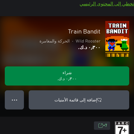
تخطي إلى المحتوى الرئيسي
Train Bandit
Wild Rooster
•
الحركة والمغامرة
٠٫٣٠٠ د.ك.‏
شراء
٠٫٣٠٠ د.ك.‏
إضافة إلى قائمة الأمنيات
● ● ●
7+