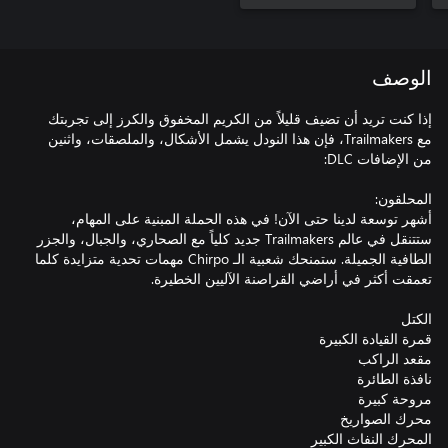
الوصف
إذا كنت تريد أن تضيف قليلاً من الكريم المخفوق والكرز إلى تجربتك
مع Trailmakers، فإن هذا النودل يشمل الأشكال، والملصقات، واثنين
أشهر توسعة لدينا حتى الآن! في هذه الحملة المبنية على المهام،
ستتنقل في عالم Trailmakers جديد كلياً مع الصحاري، والجبال، والجزر
الطافية الجميلة. ستمنحك شعبية الـ Chirpo مهمات تحدية متزايدة كلما