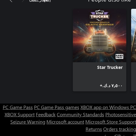
Star Trucker
٧٫٥٠٠ د.ك.‏+
PC Game Pass
PC Game Pass games
XBOX app on Windows PC
XBOX Support
Feedback
Community Standards
Photosensitive
Seizure Warning
Microsoft account
Microsoft Store Support
Returns
Orders tracking