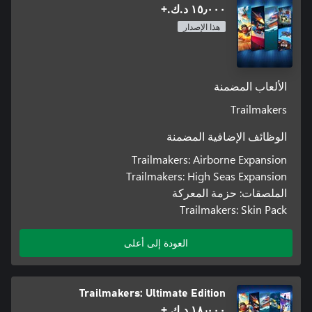
١٥٫٠٠٠ د.ك.‏+
هذا الإصدار
تفتح حزمة العمليات أربع فئات جديدة بإجمالي 50 ملصق رائع جديد.
حزمة العمليات مليئة بكل شيء من العلامات، وثقوب الرصاص،
الألعاب المضمنة
وخطوط السباق، وإلى مقاييس لوحة القيادة للطائرة. أعطِ بناءك
Trailmakers
50x ملصقات مع ثقوب رصاص، وعلامات حرق، ولوحات القيادة،
الوظائف الإضافية المضمنة
وألواح، وخطوط السباق، والكثير والكثير غير ذلك.
Trailmakers: Airborne Expansion
Trailmakers: High Seas Expansion
الملصقات: حزمة المعركة
Trailmakers: Skin Pack
العودة إلى أعلى
Trailmakers: Ultimate Edition
١٨٫٠٠٠ د.ك.‏+