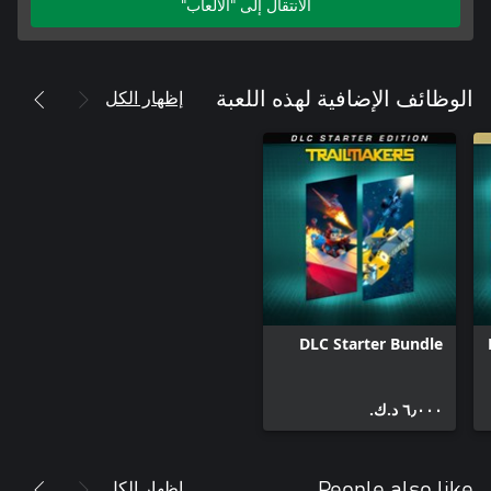
الانتقال إلى "الألعاب"
إظهار الكل
الوظائف الإضافية لهذه اللعبة
DLC Starter Bundle
٦٫٠٠٠ د.ك.‏
إظهار الكل
People also like