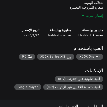
إظهار المزيد
منشور بواسطة
مطورة بواسطة
تاريخ الإصدار
Flashbulb Games
Flashbulb Games
١٦‏/٨‏/٢٠٢٤
العب باستخدام
PC
XBOX Series X|S
XBOX One
الإمكانات
إنطلق إلى البحار وغص في تجربة Trailmakers جديدة، مع نظامنا
لعبة تعاونية عبر الإنترنت (2-8)
المعاد تطويره بالكامل والمبني على فيزياء الطقس - الرياح والأمواج
لعبة متعددة اللاعبين عبر الإنترنت (2-8)
Single player
المقارنة بين الإصدارات