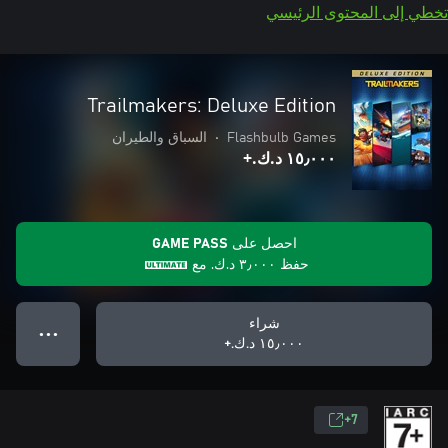
تخطي إلى المحتوى الرئيسي
Trailmakers: Deluxe Edition
Flashbulb Games
•
السباق والطيران
١٥٫٠٠٠ د.ك.‏+
احصل على GAME PASS
حفظ
٣٫٠٠٠ د.ك.‏
مع
شراء
● ● ●
١٥٫٠٠٠ د.ك.‏+
7+