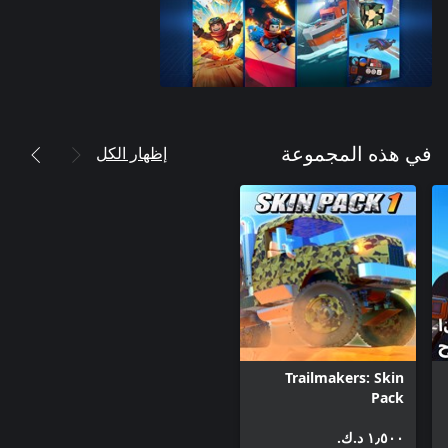
إظهار الكل
في هذه المجموعة
Trailmakers: Skin
Pack
١٫٥٠٠ د.ك.‏