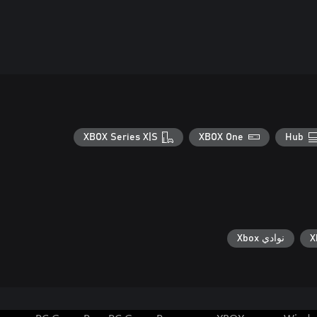
XBOX Series X|S
XBOX One
Hub
نوادي Xbox