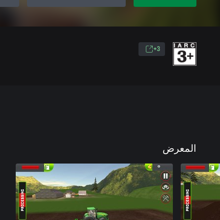
3+
المعرض