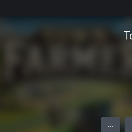
T
● ● ●