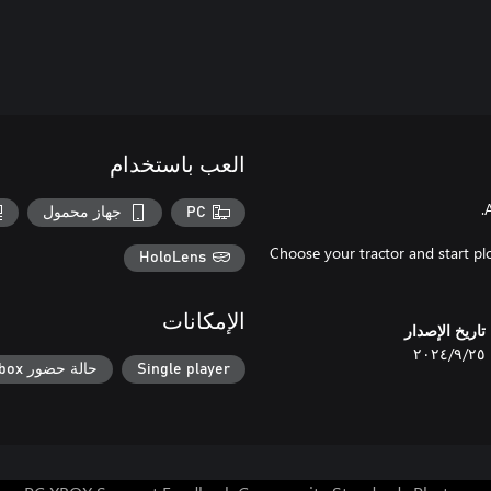
العب باستخدام
PC
جهاز محمول
Choose your tractor and start pl
HoloLens
الإمكانات
تاريخ الإصدار
٢٥‏/٩‏/٢٠٢٤
Single player
حالة حضور Xbox