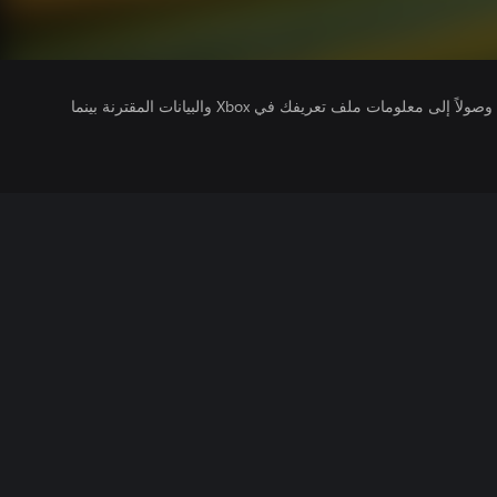
يتلقى ناشرو الألعاب التي تقوم بتشغيلها وصولاً إلى معلومات ملف تعريفك في Xbox والبيانات المقترنة بينما