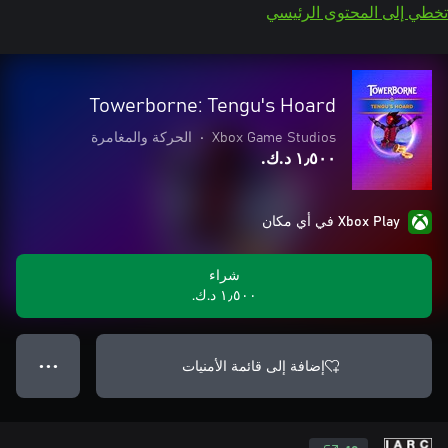
تخطي إلى المحتوى الرئيسي
Towerborne: Tengu's Hoard
Xbox Game Studios
•
الحركة والمغامرة
١٫٥٠٠ د.ك.‏
Xbox Play في أي مكان
شراء
١٫٥٠٠ د.ك.‏
إضافة إلى قائمة الأمنيات
● ● ●