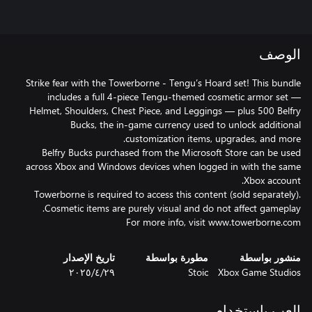
الوصف
Strike fear with the Towerborne - Tengu’s Hoard set! This bundle
includes a full 4-piece Tengu-themed cosmetic armor set —
Helmet, Shoulders, Chest Piece, and Leggings — plus 500 Belfry
Bucks, the in-game currency used to unlock additional
Belfry Bucks purchased from the Microsoft Store can be used
across Xbox and Windows devices when logged in with the same
Towerborne is required to access this content (sold separately).
For more info, visit www.towerborne.com
منشور بواسطة
مطورة بواسطة
تاريخ الإصدار
Xbox Game Studios
Stoic
٢٩‏/٤‏/٢٠٢٥
العب باستخدام