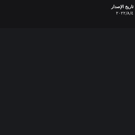
تاريخ الإصدار
٤‏/٨‏/٢٠٢٢