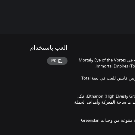
العب باستخدام
حزمة المحتوى القابل للتنزيل The Warden & the Paunch متاحة للعب في Eye of the Vortex وMortal
PC
تقدم حزمة The Warden & the Paunch Lords لوردين جديدين أسطوريين قابلين للعب في لعبة Total
انطلق في حملات جديدة والعب بشخصيةGrom the Paunch (Greenskins) وEltharion (High Elves)، فكل
حدات ساحة المعركة وأهداف الحملة
تقدم حزمة اللوردات هذه أيضًا ستRegiments of Renown جديدة: نخبة متنوعة من وحدات Greenskin