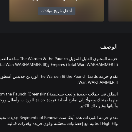
أدخل تاريخ ميلادك
الوصف
منهما يمنحك وصولًا إلى نماذج أصلية فريدة جديدة للوردات وأبطال وو
وHigh Elf الحالية مع إحصائيات محسّنة وقوى فريدة وقدرات قتالية.