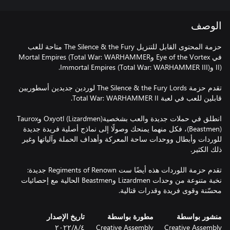
الوصف
حزمة المحتوى القابل للتنزيل The Silence & the Fury متاحة للعب
في Eye of the Vortex وMortal Empires (Total War: WARHAMMER
تقدم حزمة The Silence & the Fury Lords لوردين جديدين أسطوريين
انطلق في حملات جديدة والعب بشخصيةOxyotl (Lizardmen) وTaurox
(Beastmen)، فكل منهما يمنحك وصولًا إلى نماذج أصلية فريدة جديدة
للوردات وأبطال ووحدات ساحة المعركة وأهداف الحملة وآلياتها وغير
تقدم حزمة اللوردات هذه أيضًا ست Regiments of Renown جديدة:
نخبة متنوعة من وحدات Lizardmen وBeastmen الحالية مع إحصائيات
محسّنة وقوى فريدة وقدرات قتالية.
منشور بواسطة
مطورة بواسطة
تاريخ الإصدار
Creative Assembly
Creative Assembly
٤‏/٨‏/٢٠٢٢