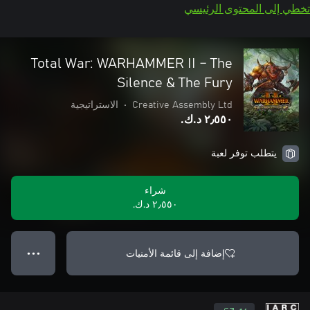
تخطي إلى المحتوى الرئيسي
Total War: WARHAMMER II – The
Silence & The Fury
Creative Assembly Ltd
•
الاستراتيجية
٢٫٥٥٠ د.ك.‏
يتطلب توفر لعبة
شراء
٢٫٥٥٠ د.ك.‏
إضافة إلى قائمة الأمنيات
● ● ●