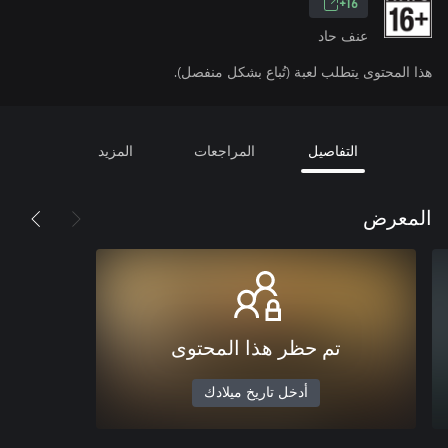
16+
عنف حاد
هذا المحتوى يتطلب لعبة (تُباع بشكل منفصل).
التفاصيل
المراجعات
المزيد
المعرض
تم حظر هذا المحتوى
أدخل تاريخ ميلادك