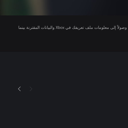
يتلقى ناشرو الألعاب التي تقوم بتشغيلها وصولاً إلى معلومات ملف تعريفك في Xbox والبيانات المقترنة بينما