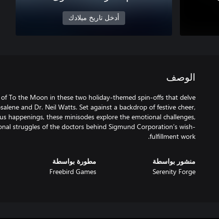
أدخل تاريخ ميلادك
الوصف
d of To the Moon in these two holiday-themed spin-offs that delve
osalene and Dr. Neil Watts. Set against a backdrop of festive cheer,
ous happenings, these minisodes explore the emotional challenges,
onal struggles of the doctors behind Sigmund Corporation’s wish-
fulfillment work.
منشور بواسطة
مطورة بواسطة
Freebird Games
Serenity Forge