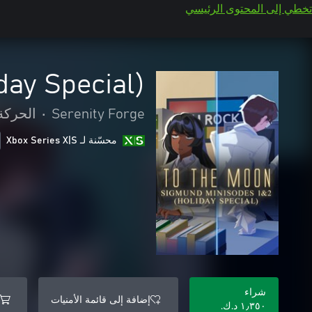
تخطي إلى المحتوى الرئيسي
day Special)
Serenity Forge
•
الحركة
محسّنة لـ Xbox Series X|S
شراء
إضافة إلى قائمة الأمنيات
١٫٣٥٠ د.ك.‏