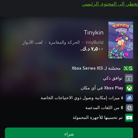
تخطي إلى المحتوى الرئيسي
Tinykin
tinyBuild
•
الحركة والمغامرة
•
لعب الأدوار
٧٫٥٠٠ د.ك.‏
محسّنة لـ Xbox Series X|S
توافق ذكي
Xbox Play في أي مكان
6 ميزات إمكانية وصول ذوي الاحتياجات الخاصة
8 من اللغات المدعمة
تم تحسينها للأجهزة المحمولة
شراء