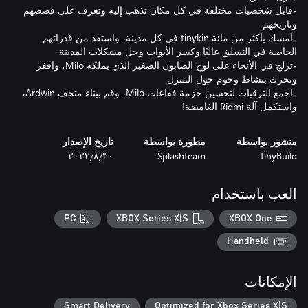
-قابل شخصيات مختلفة في كل مكان تذهب إليه وتعرف على قصصهم
-أمسك بأكثر من مائة tinykin في كل مدينة، واستفد من قدراتهم
-تزلج في الأنحاء على لوح الصابون الصغير الذي يملكه Milo، واقفز
-اجمع الترقيات لتحسين حزمة فقاعات Milo، وقم ببناء متحف Ardwin،
واستكمل آلة Ridmi الغامضة!
منشور بواسطة
مطورة بواسطة
تاريخ الإصدار
tinyBuild
Splashteam
٣٠‏/٨‏/٢٠٢٢
العب باستخدام
PC
XBOX Series X|S
XBOX One
Handheld
الإمكانات
Smart Delivery
Optimized for Xbox Series X|S