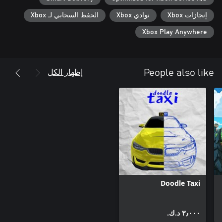
إنجازات Xbox
نوادي Xbox
الحفظ السحابي لـ Xbox
Xbox Play Anywhere
إظهار الكل
People also like
Doodle Taxi
٣٫٠٠٠ د.ك.‏