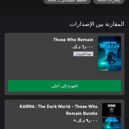
إنجازات Xbox
الحفظ السحابي لـ Xbox
المقارنة بين الإصدارات
Those Who Remain
٦٫٠٠٠ د.ك.‏
هذا الإصدار
العودة إلى أعلى
KARMA : The Dark World - Those Who
Remain Bundle
٩٫٠٠٠ د.ك.‏+