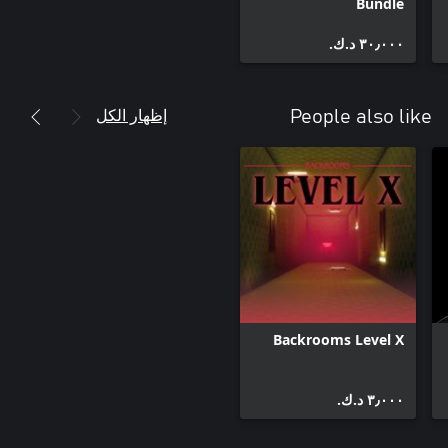
Bundle
٣٠٫٠٠٠ د.ك.‏
إظهار الكل
People also like
Backrooms Level X
٣٫٠٠٠ د.ك.‏