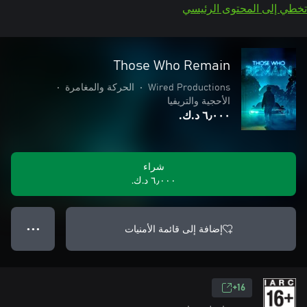
تخطي إلى المحتوى الرئيسي
Those Who Remain
Wired Productions
•
الحركة والمغامرة
•
الأحجية والتريفيا
٦٫٠٠٠ د.ك.‏
شراء
٦٫٠٠٠ د.ك.‏
إضافة إلى قائمة الأمنيات
● ● ●
16+