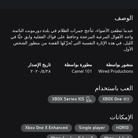
الوصف
عندما تنطفئ الأضواء، تتأجج جمرات الظلام في بلدة دورمونت النائمة.
واجه الأهوال المرعبة المزعجة وحافظ على قواك العقلية وابق حيًّا في
الليل، في هذه الإثارة النفسية التي تُحرِّكها القصة من منظور الشخص
الأول.
منشور بواسطة
مطورة بواسطة
تاريخ الإصدار
Wired Productions
Camel 101
٢٨‏/٥‏/٢٠٢٠
العب باستخدام
XBOX Series X|S
XBOX One
الإمكانات
Xbox One X Enhanced
Single player
HDR10