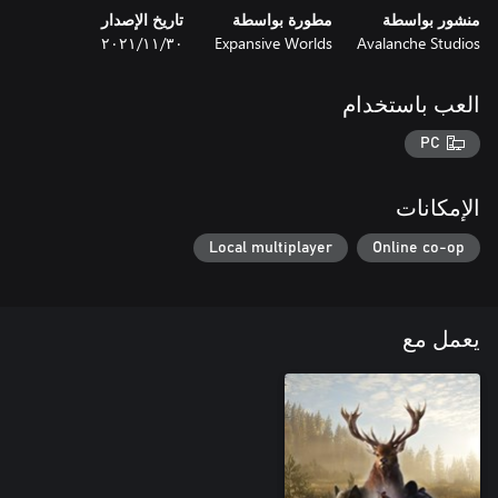
منشور بواسطة
مطورة بواسطة
تاريخ الإصدار
Avalanche Studios
Expansive Worlds
٣٠‏/١١‏/٢٠٢١
العب باستخدام
PC
الإمكانات
Local multiplayer
Online co-op
يعمل مع