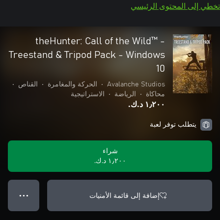
تخطي إلى المحتوى الرئيسي
theHunter: Call of the Wild™ -
Treestand & Tripod Pack - Windows
10
Avalanche Studios
•
الحركة والمغامرة
•
القناص
•
محاكاة
•
الرياضة
•
الاستراتيجية
١٫٢٠٠ د.ك.‏
يتطلب توفر لعبة
شراء
١٫٢٠٠ د.ك.‏
إضافة إلى قائمة الأمنيات
● ● ●