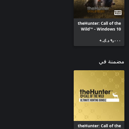
theHunter: Call of the
Wild™ - Windows 10
٩٫٠٠٠ د.ك.‏+
مضمنة في
theHunter: Call of the