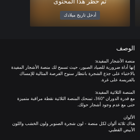
تم حظر هذا المحتوى
أدخل تاريخ ميلادك
الوصف
إنها أداة ضرورية للصياد الصبور، حيث تسمح لك منصة الأشجار المفيدة
بالاختباء على جذع الشجرة بانتظار سنوح الفرصة المثالية للإمساك
مع قدرة الدوران °360، تمنحك المنصة الثلاثية نقطة مراقبة متميزة
هناك ثلاثة ألوان لكل منصة - لون شجرة الصنوبر ولون الخشب واللون
الأبيض القطبي.