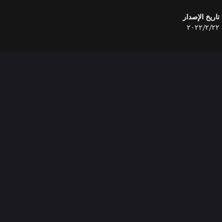
تاريخ الإصدار
٢٢‏/٢‏/٢٠٢٢