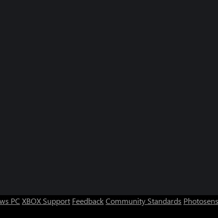
ws PC
XBOX Support
Feedback
Community Standards
Photosens