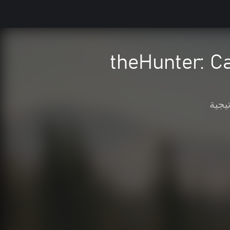
theHunter: Ca
يجية