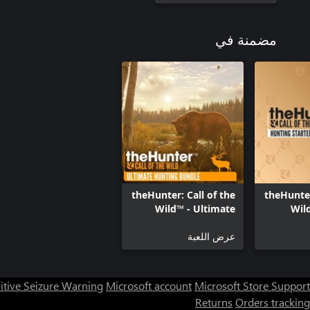
مضمنة في
theHunter: Call of the
theHunter
Wild™ - Ultimate
Wil
Hunting Bundle
St
عرض اللعبة
itive Seizure Warning
Microsoft account
Microsoft Store Support
Returns
Orders tracking