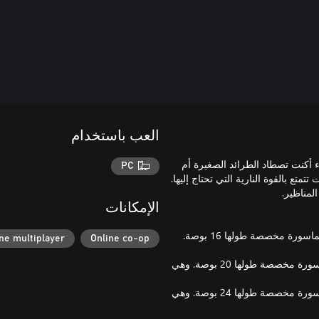
العب باستخدام
ء أكنت تصطاد الطرائد الصغيرة أم
PC
متع بالقوة النارية التي تحتاج إليها.
الإمكانات
- ZARZA-15 .22LR: مزودة بحجرة خراطيش من عيار .22LR ومجهزة بماسورة مخصصة طولها 16 بوصة.
ne multiplayer
Online co-op
- ZARZA-15 .223: مزودة بحجرة خراطيش من عيار .223 ومجهزة بماسورة مخصصة طولها 20 بوصة. وهي
- ZARZA-10 .308: مزودة بحجرة خراطيش من عيار .308 ومجهزة بماسورة مخصصة طولها 24 بوصة. وهي