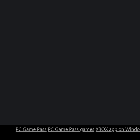
PC Game Pass
PC Game Pass games
XBOX app on Windo