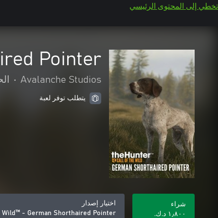
تخطي إلى المحتوى الرئيسي
ired Pointer
Avalanche Studios
•
الح
يتطلب توفر لعبة
اختيار إصدار
شراء
he Wild™ - German Shorthaired Pointer
١٫٨٠٠ د.ك.‏