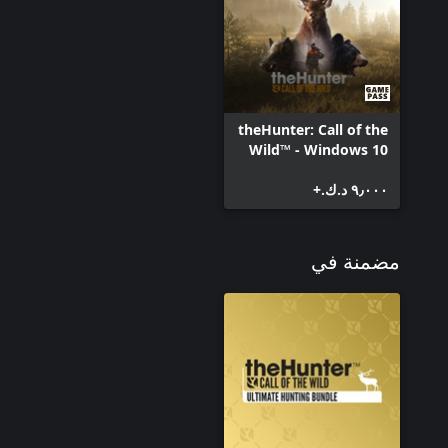
تحديث جديد مجاني متاح لجميع مالكي الكلاب، يمكنك تخصيص كلبك خب
نوعين من الكلاب. على سبيل المثال، يمكنك تدريب كلبك على إخراج الط
بكفاءة بعد اصطيادك إياها من خلال الجمع بين مهارات كلب البوينتر وكلب
theHunter: Call of the
Wild™ - Windows 10
٩٫٠٠٠ د.ك.‏+
مضمنة في