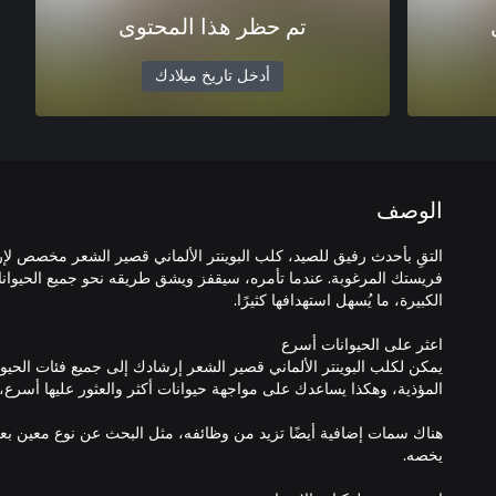
تم حظر هذا المحتوى
أدخل تاريخ ميلادك
الوصف
التقِ بأحدث رفيق للصيد، كلب البوينتر الألماني قصير الشعر مخصص لإر
فريستك المرغوبة. عندما تأمره، سيقفز ويشق طريقه نحو جميع الحيوانات
يمكن لكلب البوينتر الألماني قصير الشعر إرشادك إلى جميع فئات الحيوا
هناك سمات إضافية أيضًا تزيد من وظائفه، مثل البحث عن نوع معين بعد