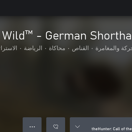
he Wild™ - German Shortha
ركة والمغامرة
•
القناص
•
محاكاة
•
الرياضة
•
الاسترات
● ● ●
theHunter: Call of t