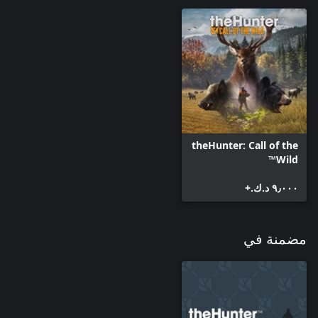
theHunter: Call of the
Wild™
٩٫٠٠٠ د.ك.‏+
مضمنة في