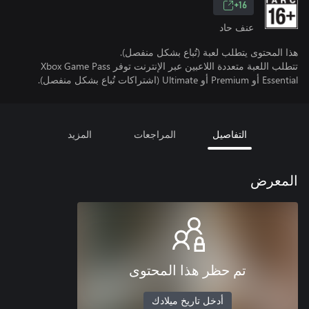
16+
عنف حاد
هذا المحتوى يتطلب لعبة (تُباع بشكل منفصل).
تتطلب اللعبة متعددة اللاعبين عبر الإنترنت توفر Xbox Game Pass
Essential أو Premium أو Ultimate (اشتراكات تُباع بشكل منفصل).
التفاصيل
المراجعات
المزيد
المعرض
تم حظر هذا المحتوى
أدخل تاريخ ميلادك