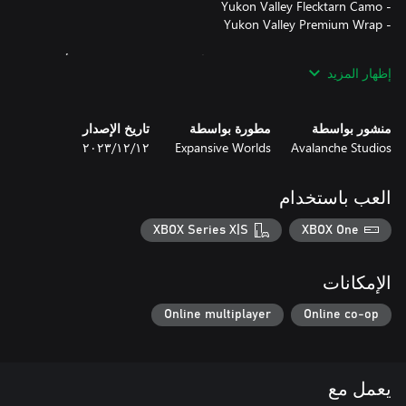
محتويات هذه الحزمة تجميلية فقط ويُمكن تطبيقها على جميع الأسلحة
إظهار المزيد
والخيام والمخابئ في اللعبة. يُمكن معاينتها داخل اللعبة مجانًا قبل
الشراء.
منشور بواسطة
مطورة بواسطة
تاريخ الإصدار
Avalanche Studios
Expansive Worlds
١٢‏/١٢‏/٢٠٢٣
العب باستخدام
XBOX Series X|S
XBOX One
الإمكانات
Online multiplayer
Online co-op
يعمل مع