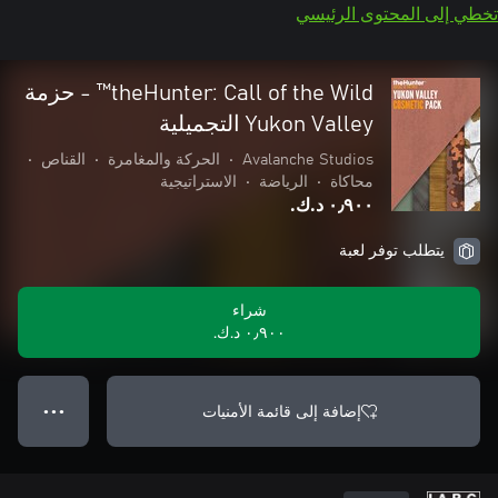
تخطي إلى المحتوى الرئيسي
theHunter: Call of the Wild™ - حزمة
Yukon Valley التجميلية
Avalanche Studios
•
الحركة والمغامرة
•
القناص
•
محاكاة
•
الرياضة
•
الاستراتيجية
٠٫٩٠٠ د.ك.‏
يتطلب توفر لعبة
شراء
٠٫٩٠٠ د.ك.‏
إضافة إلى قائمة الأمنيات
● ● ●