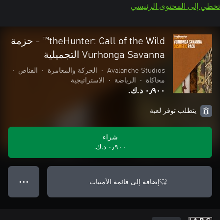
تخطي إلى المحتوى الرئيسي
theHunter: Call of the Wild™ - حزمة
Vurhonga Savanna التجميلية
Avalanche Studios
•
الحركة والمغامرة
•
القناص
•
محاكاة
•
الرياضة
•
الاستراتيجية
٠٫٩٠٠ د.ك.‏
يتطلب توفر لعبة
شراء
٠٫٩٠٠ د.ك.‏
إضافة إلى قائمة الأمنيات
● ● ●