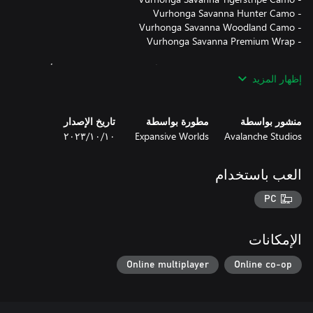
محتويات هذه الحزمة تجميلية فقط ويُمكن تطبيقها على جميع الأسلحة
إظهار المزيد
والخيام والمخابئ في اللعبة. يُمكن معاينتها داخل اللعبة مجانًا قبل
الشراء.
منشور بواسطة
مطورة بواسطة
تاريخ الإصدار
Avalanche Studios
Expansive Worlds
١٠‏/١٠‏/٢٠٢٣
العب باستخدام
PC
الإمكانات
Online multiplayer
Online co-op