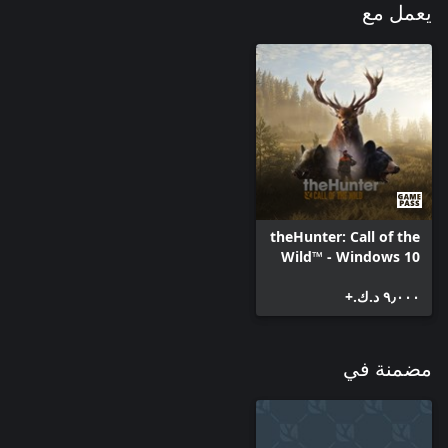
يعمل مع
theHunter: Call of the
Wild™ - Windows 10
٩٫٠٠٠ د.ك.‏+
مضمنة في