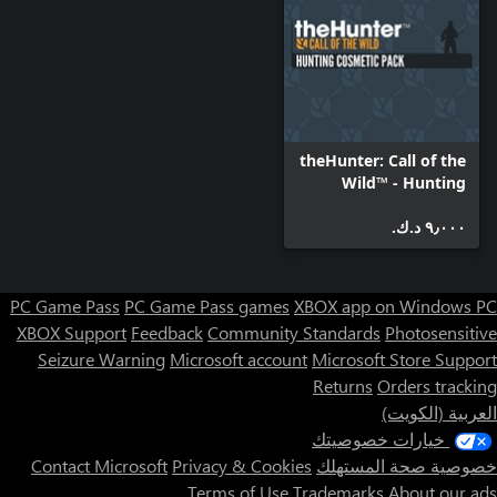
theHunter: Call of the
Wild™ - Hunting
Cosmetic Pack
٩٫٠٠٠ د.ك.‏
PC Game Pass
PC Game Pass games
XBOX app on Windows PC
XBOX Support
Feedback
Community Standards
Photosensitive
Seizure Warning
Microsoft account
Microsoft Store Support
Returns
Orders tracking
العربية (الكويت)
خيارات خصوصيتك
خصوصية صحة المستهلك
Privacy & Cookies
Contact Microsoft
Terms of Use
Trademarks
About our ads