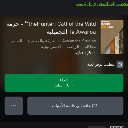
تخطي إلى المحتوى الرئيسي
theHunter: Call of the Wild™ - حزمة
Te Awaroa التجميلية
Avalanche Studios
•
الحركة والمغامرة
•
القناص
•
محاكاة
•
الرياضة
•
الاستراتيجية
٠٫٩٠٠ د.ك.‏
يتطلب توفر لعبة
شراء
٠٫٩٠٠ د.ك.‏
إضافة إلى قائمة الأمنيات
● ● ●