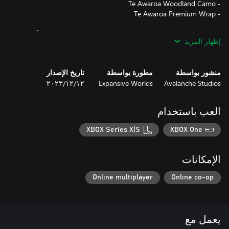
محتويات هذه الحزمة تجميلية فقط ويُمكن تطبيقها على جميع الأسلحة
إظهار المزيد
والخيام والمخابئ في اللعبة. يُمكن معاينتها داخل اللعبة مجانًا قبل
الشراء.
منشور بواسطة
مطورة بواسطة
تاريخ الإصدار
Avalanche Studios
Expansive Worlds
١٢‏/١٢‏/٢٠٢٣
العب باستخدام
XBOX Series X|S
XBOX One
الإمكانات
Online multiplayer
Online co-op
يعمل مع