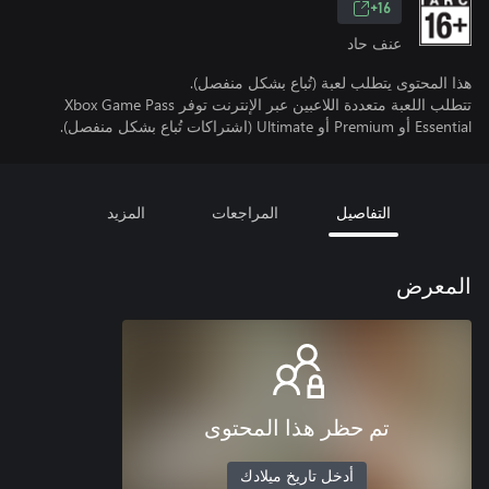
16+
عنف حاد
هذا المحتوى يتطلب لعبة (تُباع بشكل منفصل).
تتطلب اللعبة متعددة اللاعبين عبر الإنترنت توفر Xbox Game Pass
Essential أو Premium أو Ultimate (اشتراكات تُباع بشكل منفصل).
التفاصيل
المراجعات
المزيد
المعرض
تم حظر هذا المحتوى
أدخل تاريخ ميلادك