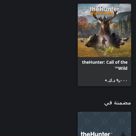
theHunter: Call of the
Wild™
٩٫٠٠٠ د.ك.‏+
مضمنة في