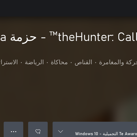
ركة والمغامرة
•
القناص
•
محاكاة
•
الرياضة
•
الاسترات
● ● ●