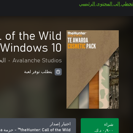
تخطي إلى المحتوى الرئيسي
Windows 10
Avalanche Studios
•
الح
يتطلب توفر لعبة
اختيار إصدار
شراء
theHunter: Call of the Wild™ - حزمة Te Awaroa التجميلية - Windows 10
٠٫٩٠٠ د.ك.‏