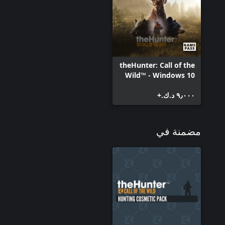
theHunter: Call of the
Wild™ - Windows 10
٩٫٠٠٠ د.ك.‏+
مضمنة في