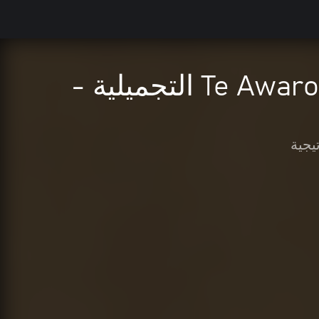
theHunter: Call of the Wild™ - حزمة Te Awaroa التجميلية -
يجية