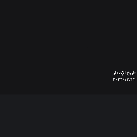
لخيام والمخابئ في اللعبة. يُمكن
تاريخ الإصدار
١٢‏/١٢‏/٢٠٢٣