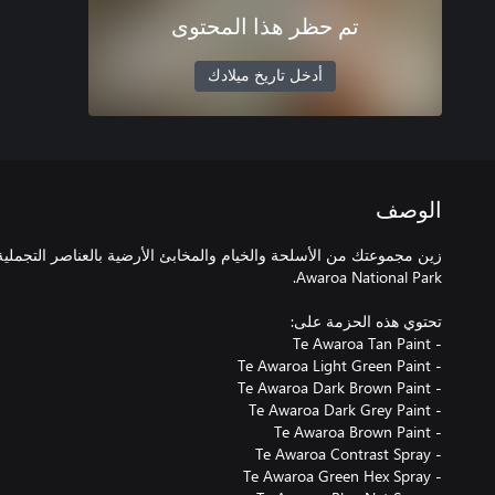
تم حظر هذا المحتوى
أدخل تاريخ ميلادك
الوصف