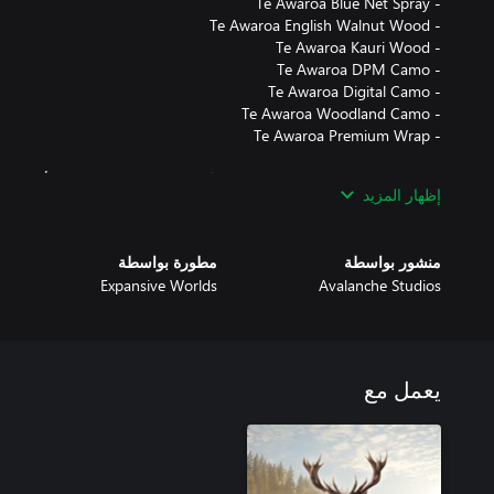
محتويات هذه الحزمة تجميلية فقط ويُمكن تطبيقها على جميع الأسلحة وا
إظهار المزيد
معاينتها داخل اللعبة مجانًا قبل الشراء.
منشور بواسطة
مطورة بواسطة
Expansive Worlds
Avalanche Studios
يعمل مع