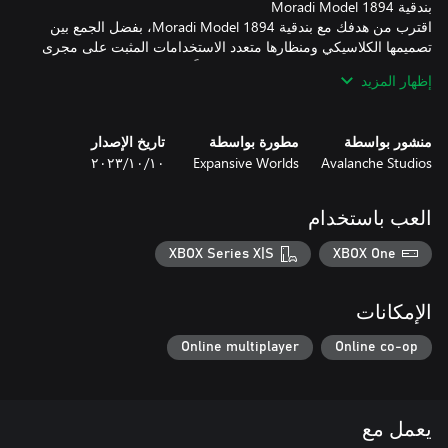
اقترب من هدفك مع بندقية Moradi Model 1894، بفضل الجمع بين
تصميمها الكلاسيكي ومنظارها متعدد الاستخدامات المثبت على مجرى
وبين قوة خراطيش «‎.44 Magnum»، وتمتَّع بالتوافق الحديث المبتكر
إظهار المزيد
المتمثل في سلاسة استخدام عيار الذخيرة نفسه المستخدم في
منشور بواسطة
مطورة بواسطة
تاريخ الإصدار
Avalanche Studios
Expansive Worlds
١٠‏/١٠‏/٢٠٢٣
صِد فريستك في صمت باستخدام قوس Stenberg Takedown Recurve
Bow، وهو قوس قصير المدى يتميز بأنه أخف بقليل في وزن السحب
مقارنةً بمنافسيه، ويوفر تحكُّمًا ودقة ممتازين من أجل الصيد الأخلاقي.
العب باستخدام
XBOX Series X|S
XBOX One
الإمكانات
Online multiplayer
Online co-op
يعمل مع