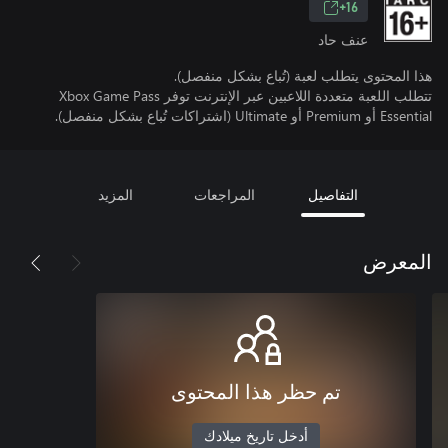
16+
عنف حاد
هذا المحتوى يتطلب لعبة (تُباع بشكل منفصل).
تتطلب اللعبة متعددة اللاعبين عبر الإنترنت توفر Xbox Game Pass
Essential أو Premium أو Ultimate (اشتراكات تُباع بشكل منفصل).
التفاصيل
المراجعات
المزيد
المعرض
تم حظر هذا المحتوى
أدخل تاريخ ميلادك