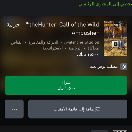
تخطي إلى المحتوى الرئيسي
theHunter: Call of the Wild™ - حزمة
Ambusher
Avalanche Studios
•
الحركة والمغامرة
•
القناص
•
محاكاة
•
الرياضة
•
الاستراتيجية
١٫٥٠٠ د.ك.‏
يتطلب توفر لعبة
شراء
١٫٥٠٠ د.ك.‏
إضافة إلى قائمة الأمنيات
● ● ●