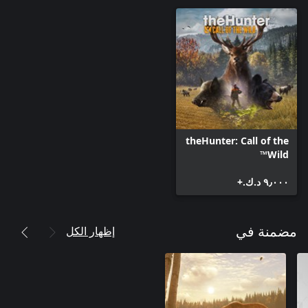
theHunter: Call of the
Wild™
٩٫٠٠٠ د.ك.‏+
إظهار الكل
مضمنة في