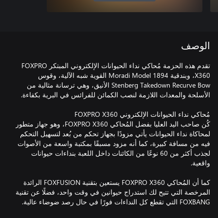
الوصف
تقدم هذه الحزمة مُحاكي نداء الحيوانات الإلكتروني المبتكر FOXPRO
X360، وبندقية Moradi Model 1894 القوية شبه الآلية، وقوس
Stenberg Takedown Recurve Bow الأنيق، وهي ترسانة مثالية من
كُن صاحب اليد العليا بفضل المُحاكي FOXPRO X360، وهو جهاز متطور
لمحاكاة نداء الحيوانات يأتي مزودًا بجهاز تحكم من بُعد لتسهيل التحكم
فيه من مسافة كبيرة، كما أنه مزود مسبقًا بمكتبة واسعة من الأصوات
لجذب أكثر من 60 نوعًا من الكائنات داخل اللعبة بنداءات حيوانات
كما أن المُحاكي FOXPRO X360 يستعين بتقنية FOXFUSION الرائدة
المرخصة التي تتيح لك استدراج حيوانين في وقت واحد، فضلًا عن تقنية