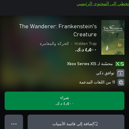
تخطي إلى المحتوى الرئيسي
The Wanderer: Frankenstein's
Creature
Hidden Trap
•
الحركة والمغامرة
٤٫٥٠٠ د.ك.‏
محسّنة لـ Xbox Series X|S
توافق ذكي
11 من اللغات المدعمة
شراء
٤٫٥٠٠ د.ك.‏
إضافة إلى قائمة الأمنيات
● ● ●